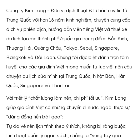
Công ty Kim Long – Đơn vị dịch thuật & lữ hành uy tín từ
Trung Quốc với hơn 16 năm kinh nghiệm, chuyên cung cấp
dịch vụ phiên dịch,
hướng dẫn viên tiếng Việt
và thuê xe
du lịch tại các thành phố/quốc gia trọng điểm: Bắc Kinh,
Thượng Hải, Quảng Châu, Tokyo, Seoul, Singapore,
Bangkok và Đài Loan. Chúng tôi đặc biệt dành trọn tâm
huyết cho các gia đình Việt mong muốn tự túc viết nên câu
chuyện du lịch của mình tại Trung Quốc, Nhật Bản, Hàn
Quốc, Singapore và Thái Lan.
Với triết lý "chất lượng làm nền, chi phí tối ưu", Kim Long
giúp gia đình Việt có những chuyến đi nước ngoài thực sự
"đáng đồng tiền bát gạo":
Tự do vẽ nên lịch trình theo ý thích, không bị ràng buộc;
Linh hoạt quản lý ngân sách, chẳng lo "vung tay quá