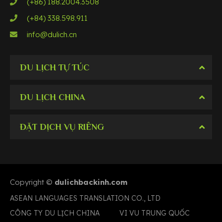
(+86) 188.2004.3508
(+84) 338.598.911
info@dulich.cn
DU LỊCH TỰ TÚC
DU LỊCH CHINA
ĐẶT DỊCH VỤ RIÊNG
Copyright ©
dulichbackinh.com
ASEAN LANGUAGES TRANSLATION CO., LTD
CÔNG TY DU LỊCH CHINA
VI VU TRUNG QUỐC