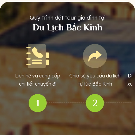
Quy trình đặt tour gia đình tại
Du Lịch Bắc Kinh
Liên hệ và cung cấp
Chia sẻ yêu cầu du lịch
Dul
chi tiết chuyến đi
tự túc Bắc Kinh
xuấ
1
2