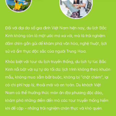
Đối với đại đa số gia đình Việt Nam hiện nay, du lịch Bắc
Kinh không còn là một ước mơ xa vời, mà là trải nghiệm
đắm chìm gần gũi để khám phá văn hóa, nghệ thuật, lịch
sử và ẩm thực đặc sắc của người Trung Hoa.
Khác biệt với tour du lịch truyền thống, du lịch tự túc Bắc
Kinh nổi bật với sự tự do tối đa: lịch trình không theo khuôn
mẫu, không mua sắm bắt buộc, không bị "chặt chém", lại
có chi phí hợp lý, thoải mái và an toàn. Du khách Việt
Nam có thể thưởng thức món ăn địa phương độc đáo,
khám phá những điểm đến mà các tour truyền thống hiếm
khi đề cập – những trải nghiệm chân thực và khó quên.