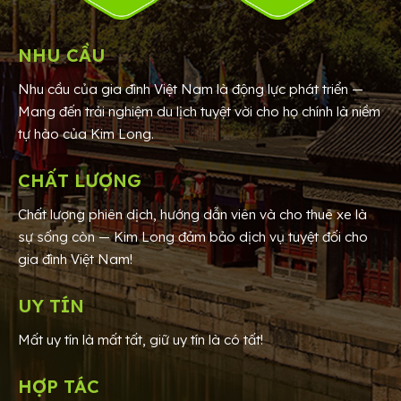
NHU CẦU
Nhu cầu của gia đình Việt Nam là động lực phát triển —
Mang đến trải nghiệm du lịch tuyệt vời cho họ chính là niềm
tự hào của Kim Long.
CHẤT LƯỢNG
Chất lượng phiên dịch, hướng dẫn viên và cho thuê xe là
sự sống còn — Kim Long đảm bảo dịch vụ tuyệt đối cho
gia đình Việt Nam!
UY TÍN
Mất uy tín là mất tất, giữ uy tín là có tất!
HỢP TÁC