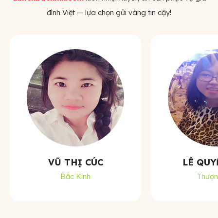
đình Việt — lựa chọn gửi vàng tin cậy!
VŨ THỊ CÚC
LÊ QUY
Bắc Kinh
Thượn