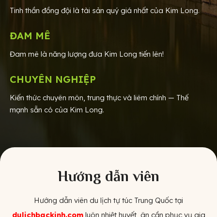
Tinh thần đồng đội là tài sản quý giá nhất của Kim Long.
ĐAM MÊ
Đam mê là năng lượng đưa Kim Long tiến lên!
CHUYÊN NGHIỆP
Kiến thức chuyên môn, trung thực và liêm chính — Thế
mạnh sẵn có của Kim Long.
Hướng dẫn viên
Hướng dẫn viên du lịch tự túc Trung Quốc tại
dulichbackinh.com
luôn nhiệt huyết, ân cần phục vụ gia