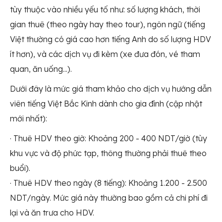
tùy thuộc vào nhiều yếu tố như: số lượng khách, thời
gian thuê (theo ngày hay theo tour), ngôn ngữ (tiếng
Việt thường có giá cao hơn tiếng Anh do số lượng HDV
ít hơn), và các dịch vụ đi kèm (xe đưa đón, vé tham
quan, ăn uống...).
Dưới đây là mức giá tham khảo cho dịch vụ hướng dẫn
viên tiếng Việt Bắc Kinh dành cho gia đình (cập nhật
mới nhất):
· Thuê HDV theo giờ: Khoảng 200 - 400 NDT/giờ (tùy
khu vực và độ phức tạp, thông thường phải thuê theo
buổi).
· Thuê HDV theo ngày (8 tiếng): Khoảng 1.200 - 2.500
NDT/ngày. Mức giá này thường bao gồm cả chi phí đi
lại và ăn trưa cho HDV.