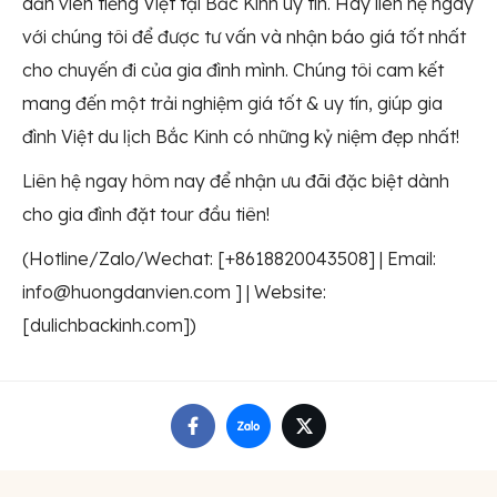
dẫn viên tiếng Việt tại Bắc Kinh uy tín. Hãy liên hệ ngay
với chúng tôi để được tư vấn và nhận báo giá tốt nhất
cho chuyến đi của gia đình mình. Chúng tôi cam kết
mang đến một trải nghiệm giá tốt & uy tín, giúp gia
đình Việt du lịch Bắc Kinh có những kỷ niệm đẹp nhất!
Liên hệ ngay hôm nay để nhận ưu đãi đặc biệt dành
cho gia đình đặt tour đầu tiên!
(Hotline/Zalo/Wechat: [+8618820043508] | Email:
info@huongdanvien.com ] | Website:
[dulichbackinh.com])