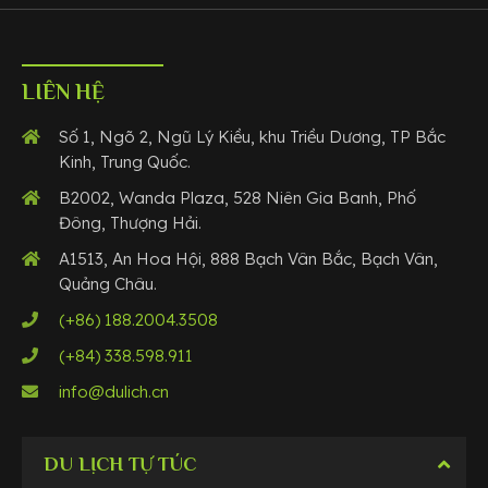
LIÊN HỆ
Số 1, Ngõ 2, Ngũ Lý Kiều, khu Triều Dương, TP Bắc
Kinh, Trung Quốc.
B2002, Wanda Plaza, 528 Niên Gia Banh, Phố
Đông, Thượng Hải.
A1513, An Hoa Hội, 888 Bạch Vân Bắc, Bạch Vân,
Quảng Châu.
(+86) 188.2004.3508
(+84) 338.598.911
info@dulich.cn
DU LỊCH TỰ TÚC