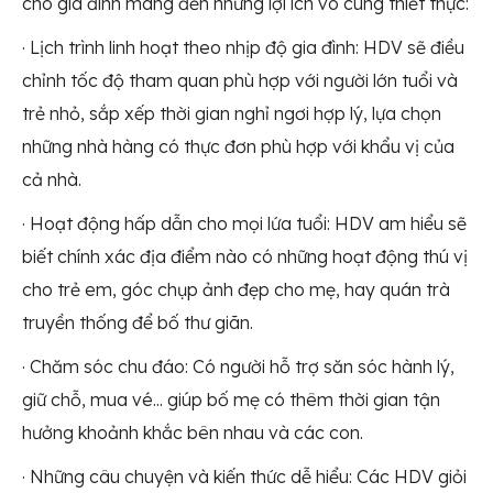
cho gia đình mang đến những lợi ích vô cùng thiết thực:
· Lịch trình linh hoạt theo nhịp độ gia đình: HDV sẽ điều
chỉnh tốc độ tham quan phù hợp với người lớn tuổi và
trẻ nhỏ, sắp xếp thời gian nghỉ ngơi hợp lý, lựa chọn
những nhà hàng có thực đơn phù hợp với khẩu vị của
cả nhà.
· Hoạt động hấp dẫn cho mọi lứa tuổi: HDV am hiểu sẽ
biết chính xác địa điểm nào có những hoạt động thú vị
cho trẻ em, góc chụp ảnh đẹp cho mẹ, hay quán trà
truyền thống để bố thư giãn.
· Chăm sóc chu đáo: Có người hỗ trợ săn sóc hành lý,
giữ chỗ, mua vé... giúp bố mẹ có thêm thời gian tận
hưởng khoảnh khắc bên nhau và các con.
· Những câu chuyện và kiến thức dễ hiểu: Các HDV giỏi