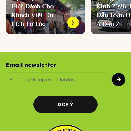
Biệt Dành Cho
Kinh 2026:
Khách Việt Du
Dẫn Toàn D
Lịch Tự Túc
A Đến Z
Email newsletter
GÓP Ý