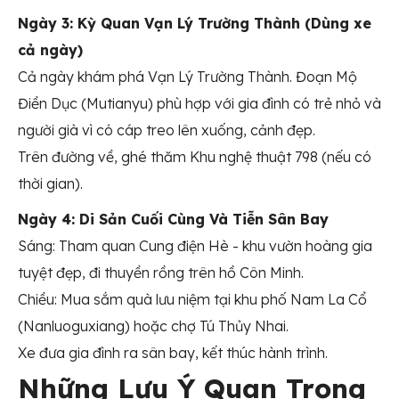
Ngày 3: Kỳ Quan Vạn Lý Trường Thành (Dùng xe
cả ngày)
Cả ngày khám phá Vạn Lý Trường Thành. Đoạn Mộ
Điền Dục (Mutianyu) phù hợp với gia đình có trẻ nhỏ và
người già vì có cáp treo lên xuống, cảnh đẹp.
Trên đường về, ghé thăm Khu nghệ thuật 798 (nếu có
thời gian).
Ngày 4: Di Sản Cuối Cùng Và Tiễn Sân Bay
Sáng: Tham quan Cung điện Hè - khu vườn hoàng gia
tuyệt đẹp, đi thuyền rồng trên hồ Côn Minh.
Chiều: Mua sắm quà lưu niệm tại khu phố Nam La Cổ
(Nanluoguxiang) hoặc chợ Tú Thủy Nhai.
Xe đưa gia đình ra sân bay, kết thúc hành trình.
Những Lưu Ý Quan Trọng