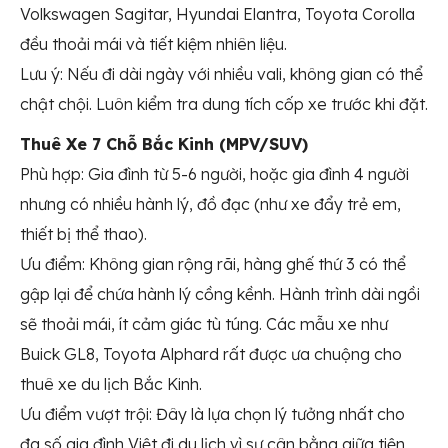
Volkswagen Sagitar, Hyundai Elantra, Toyota Corolla
đều thoải mái và tiết kiệm nhiên liệu.
Lưu ý: Nếu đi dài ngày với nhiều vali, không gian có thể
chật chội. Luôn kiểm tra dung tích cốp xe trước khi đặt.
Thuê Xe 7 Chỗ Bắc Kinh (MPV/SUV)
Phù hợp: Gia đình từ 5-6 người, hoặc gia đình 4 người
nhưng có nhiều hành lý, đồ đạc (như xe đẩy trẻ em,
thiết bị thể thao).
Ưu điểm: Không gian rộng rãi, hàng ghế thứ 3 có thể
gập lại để chứa hành lý cồng kềnh. Hành trình dài ngồi
sẽ thoải mái, ít cảm giác tù túng. Các mẫu xe như
Buick GL8, Toyota Alphard rất được ưa chuộng cho
thuê xe du lịch Bắc Kinh.
Ưu điểm vượt trội: Đây là lựa chọn lý tưởng nhất cho
đa số gia đình Việt đi du lịch vì sự cân bằng giữa tiện