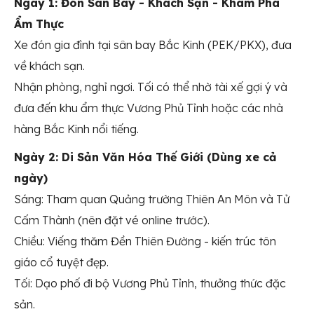
Ngày 1: Đón Sân Bay - Khách Sạn - Khám Phá
Ẩm Thực
Xe đón gia đình tại sân bay Bắc Kinh (PEK/PKX), đưa
về khách sạn.
Nhận phòng, nghỉ ngơi. Tối có thể nhờ tài xế gợi ý và
đưa đến khu ẩm thực Vương Phủ Tỉnh hoặc các nhà
hàng Bắc Kinh nổi tiếng.
Ngày 2: Di Sản Văn Hóa Thế Giới (Dùng xe cả
ngày)
Sáng: Tham quan Quảng trường Thiên An Môn và Tử
Cấm Thành (nên đặt vé online trước).
Chiều: Viếng thăm Đền Thiên Đường - kiến trúc tôn
giáo cổ tuyệt đẹp.
Tối: Dạo phố đi bộ Vương Phủ Tỉnh, thưởng thức đặc
sản.