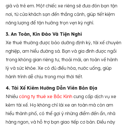
già và trẻ em. Một chiếc xe riêng sẽ đưa đón bạn tận
nơi, từ cửa khách sạn đến thắng cảnh, giúp tiết kiệm
năng lượng để tận hưởng trọn vẹn kỳ nghỉ.
3. An Toàn, Kín Đáo Và Tiện Nghi
Xe thuê thường được bảo dưỡng định kỳ, tài xế chuyên
nghiệp, am hiểu đường sá. Bạn và gia đình được ngồi
trong không gian riêng tư, thoải mái, an toàn về hành
lý và sức khỏe. Xe có đủ điều hòa, nước uống, giúp
hành trình dễ chịu trong mọi thời tiết.
4. Tài Xế Kiêm Hướng Dẫn Viên Bản Địa
Nhiều
công ty thuê xe Bắc Kinh
cung cấp dịch vụ xe
kèm tài xế. Họ không chỉ lái xe an toàn mà còn am
hiểu thành phố, có thể gợi ý những điểm đến ẩn, nhà
hàng ngon, và hỗ trợ bạn giao tiếp cơ bản. Điều này