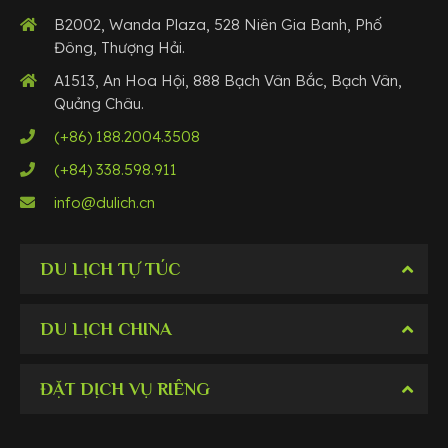
B2002, Wanda Plaza, 528 Niên Gia Banh, Phố
Đông, Thượng Hải.
A1513, An Hoa Hội, 888 Bạch Vân Bắc, Bạch Vân,
Quảng Châu.
(+86) 188.2004.3508
(+84) 338.598.911
info@dulich.cn
DU LỊCH TỰ TÚC
DU LỊCH CHINA
ĐẶT DỊCH VỤ RIÊNG