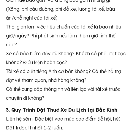
Giá thuê bao gồm và không bao gồm những gì?
(Xăng, phí cầu đường, phí đỗ xe, lương tài xế, bữa
ăn/chỗ nghỉ của tài xế).
Thời gian làm việc tiêu chuẩn của tài xế là bao nhiêu
giờ/ngày? Phí phát sinh nếu làm thêm giờ tính thế
nào?
Xe có bảo hiểm đầy đủ không? Khách có phải đặt cọc
không? Điều kiện hoàn cọc?
Tài xế có biết tiếng Anh cơ bản không? Có thể hỗ trợ
đặt vé tham quan, nhà hàng không?
Có thể cung cấp thông tin và liên lạc với tài xế trước
chuyến đi không?
3. Quy Trình Đặt Thuê Xe Du Lịch tại Bắc Kinh
Liên hệ sớm: Đặc biệt vào mùa cao điểm (lễ hội, hè).
Đặt trước ít nhất 1-2 tuần.