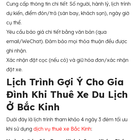
Cung cấp thông tin chi tiết: Số người, hành lý, lịch trình
dự kiến, điểm đón/trả (sân bay, khách sạn), ngày giờ
cụ thể.
Yêu cầu báo giá chi tiết bằng văn bản (qua
email/WeChat). Đảm bảo mọi thỏa thuận đều được
ghi nhận.
Xác nhận đặt cọc (nếu có) và giữ hóa đơn/xác nhận
đặt xe.
Lịch Trình Gợi Ý Cho Gia
Đình Khi Thuê Xe Du Lịch
Ở Bắc Kinh
Dưới đây là lịch trình tham khảo 4 ngày 3 đêm tối ưu
khi sử dụng
dịch vụ thuê xe Bắc Kinh
: