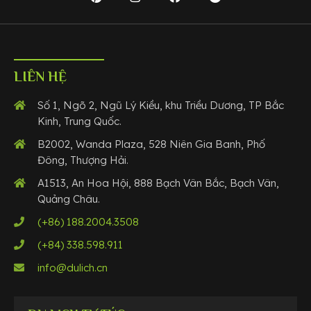
LIÊN HỆ
Số 1, Ngõ 2, Ngũ Lý Kiều, khu Triều Dương, TP Bắc
Kinh, Trung Quốc.
B2002, Wanda Plaza, 528 Niên Gia Banh, Phố
Đông, Thượng Hải.
A1513, An Hoa Hội, 888 Bạch Vân Bắc, Bạch Vân,
Quảng Châu.
(+86) 188.2004.3508
(+84) 338.598.911
info@dulich.cn