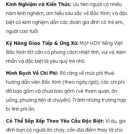
Kinh Nghiệm và Kiến Thức:
Ưu tiên người có nhiều
năm kinh nghiệm, am hiểu sâu sắc về Bắc Kinh, và đặc
biệt có kinh nghiệm dẫn các đoàn gia đình có trẻ em,
người cao tuổi.
Kỹ Năng Giao Tiếp & Ứng Xử:
Một HDV tiếng Việt
Bắc Kinh tốt cần có phong cách nhiệt tình, vui vẻ, kiên
nhẫn và đặc biệt là yêu quý trẻ nhỏ.
Minh Bạch Về Chi Phí:
Rõ ràng về mức phí thuê
hướng dẫn viên Bắc Kinh (theo ngày/giờ), các chi phí
đã bao gồm và chưa bao gồm (vé tham quan, ăn
uống, phương tiện di chuyển). Tránh những trường hợp
bị tính phí ẩn.
Có Thể Sắp Xếp Theo Yêu Cầu Đặc Biệt:
Ví dụ, gia
đình bạn có người ăn chay, cần địa điểm thay tã cho