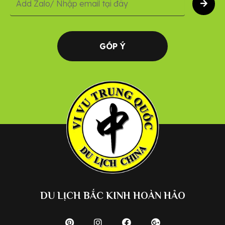
GÓP Ý
DU LỊCH BẮC KINH HOÀN HẢO