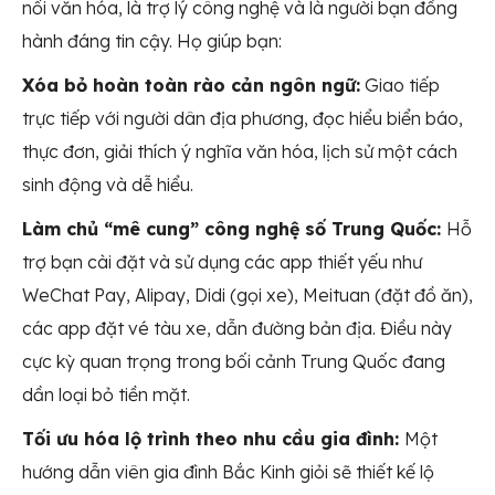
nối văn hóa, là trợ lý công nghệ và là người bạn đồng
hành đáng tin cậy. Họ giúp bạn:
Xóa bỏ hoàn toàn rào cản ngôn ngữ:
Giao tiếp
trực tiếp với người dân địa phương, đọc hiểu biển báo,
thực đơn, giải thích ý nghĩa văn hóa, lịch sử một cách
sinh động và dễ hiểu.
Làm chủ “mê cung” công nghệ số Trung Quốc:
Hỗ
trợ bạn cài đặt và sử dụng các app thiết yếu như
WeChat Pay, Alipay, Didi (gọi xe), Meituan (đặt đồ ăn),
các app đặt vé tàu xe, dẫn đường bản địa. Điều này
cực kỳ quan trọng trong bối cảnh Trung Quốc đang
dần loại bỏ tiền mặt.
Tối ưu hóa lộ trình theo nhu cầu gia đình:
Một
hướng dẫn viên gia đình Bắc Kinh giỏi sẽ thiết kế lộ