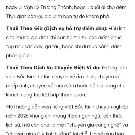
ngày đi Vạn Lý Trường Thành, hoặc 1 buổi đi chợ đêm.
Thời gian còn lại, gia đình bạn tự do khám phá.
Thuê Theo Giờ (Dịch vụ hỗ trợ điểm đến):
Hữu ích
cho những gia đình chỉ cần hỗ trợ tại các điểm phức
tạp như sân bay, ga tàu, hoặc khi đi mua sắm, đàm
phán giá cả.
Thuê Theo Dịch Vụ Chuyên Biệt: Ví dụ:
Hướng dẫn
viên Bắc Kinh tự túc chuyên về ẩm thực, chuyên về
nhiếp ảnh, chuyên về mua sắm hoặc hỗ trợ riêng cho
khách công tác kết hợp tham quan.
Một hướng dẫn viên tiếng Việt Bắc Kinh chuyên nghiệp
năm 2026 không chỉ thông thạo ngôn ngữ, kiến thức
lịch sử, mà còn phải là một “chuyên gia công nghệ” và
“chuyên gia xử lý tình huống” tại chỗ. Họ sẽ giúp bạn