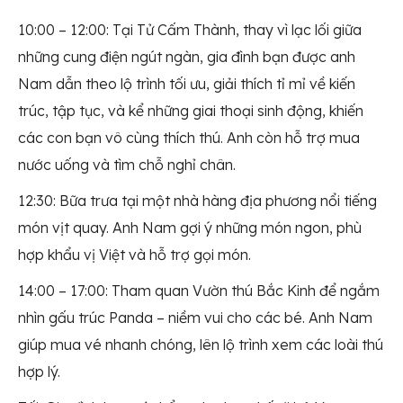
10:00 – 12:00: Tại Tử Cấm Thành, thay vì lạc lối giữa
những cung điện ngút ngàn, gia đình bạn được anh
Nam dẫn theo lộ trình tối ưu, giải thích tỉ mỉ về kiến
trúc, tập tục, và kể những giai thoại sinh động, khiến
các con bạn vô cùng thích thú. Anh còn hỗ trợ mua
nước uống và tìm chỗ nghỉ chân.
12:30: Bữa trưa tại một nhà hàng địa phương nổi tiếng
món vịt quay. Anh Nam gợi ý những món ngon, phù
hợp khẩu vị Việt và hỗ trợ gọi món.
14:00 – 17:00: Tham quan Vườn thú Bắc Kinh để ngắm
nhìn gấu trúc Panda – niềm vui cho các bé. Anh Nam
giúp mua vé nhanh chóng, lên lộ trình xem các loài thú
hợp lý.